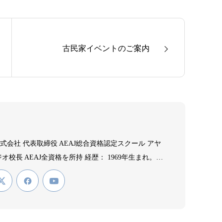
古民家イベントのご案内
会社 代表取締役 AEAJ総合資格認定スクール アヤ
オ校長 AEAJ全資格を所持 経歴： 1969年生まれ。音
ィシャンを経て、2007年よりアロマテラピーの道
マテラピーの効果を実感し、2009年にアヤアルケミ
。アロマテラピーの普及と教育に尽力。主な資格： -
環境協会認定アロマセラピスト - （公社）日本アロ