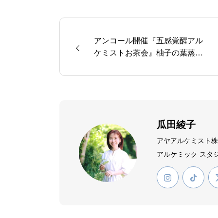
アンコール開催『五感覚醒アル
ケミストお茶会』柚子の葉蒸留
体験、コスメ作りと生柚子茶試
飲♫
瓜田綾子
アヤアルケミスト株式
アルケミック スタジ
楽演奏者、エステテ
へ。出産を機にアロ
スト株式会社を設立
（公社）日本アロマ