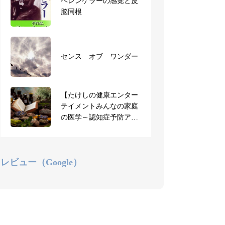
【お知らせ】3月短期集
ヘレンケラーの感覚と皮
中で一気に取得！AEAJ認
脳同根
定アロマセラピスト合宿
を開講します
アロマセラピスト合宿に
センス オブ ワンダー
ご参加の受講生のご感想
（全文）
【たけしの健康エンター
【お知らせ】AEAJ共通学
テイメントみんなの家庭
科試験、本日より申込み
の医学～認知症予防アロ
受付開始
マ】ジョブチューン
レビュー（Google）