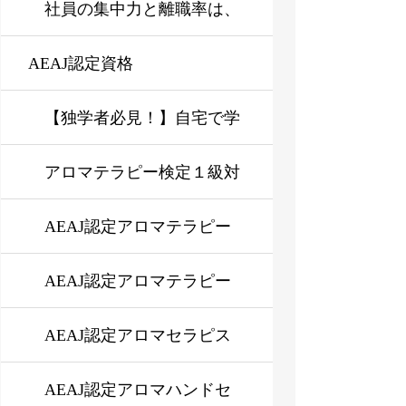
る仕組みをわかりやすく解
ではなく状態管理にある
社員の集中力と離職率は、
AEAJ認定資格
説
なぜ下がるのか？企業に必
要なストレスマネジメント
【独学者必見！】自宅で学
研修とは？
ぶAEAJアロマテラピーイ
アロマテラピー検定１級対
ンストラクター、アロマセ
応講座【オンデマンド or
AEAJ認定アロマテラピー
ラピスト資格取得の新コー
対面】
アドバイザー資格対応講座
AEAJ認定アロマテラピー
ス登場！
インストラクター資格対応
AEAJ認定アロマセラピス
講座
ト資格対応講座
AEAJ認定アロマハンドセ