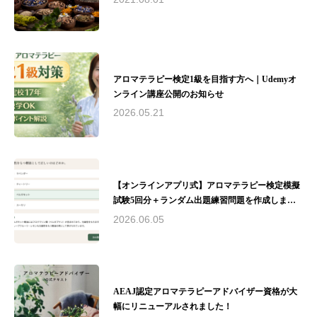
Quality of Life（生活の質）の向上に貢献する"と
いう理念のもと、安全で質の高いアロマテラピ
ー教育と実践を提供。医療分野との連携や研究
活動を通じて、アロマテラピーの可能性を追求
し続けています。瓜田綾子は、アロマテラピー
の専門家として、教育、研究、実践の場で幅広
アロマテラピー検定1級を目指す方へ｜Udemyオ
く活躍。その経験と知識を活かし、心と体の健
ンライン講座公開のお知らせ
康づくりに貢献しています。
2026.05.21
【オンラインアプリ式】アロマテラピー検定模擬
試験5回分＋ランダム出題練習問題を作成しまし
た！
2026.06.05
AEAJ認定アロマテラピーアドバイザー資格が大
幅にリニューアルされました！