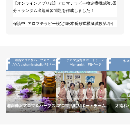
【オンラインアプリ式】アロマテラピー検定模擬試験5回
分＋ランダム出題練習問題を作成しました！
保護中: アロマテラピー検定1級本番形式模擬試験第2回
湘南藤沢アロマ＆ハーブス
アロマ活動サポートチーム
湘南和
クールAYA alchemic
Alchemist