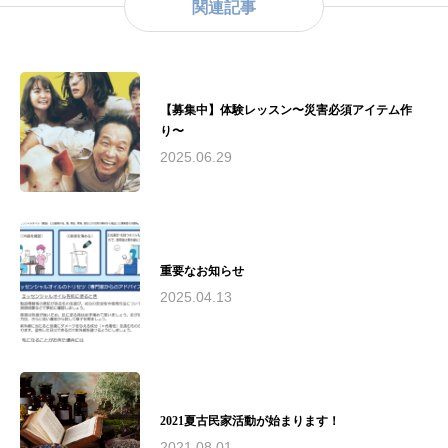
関連記事
の普及と教育に尽力。主な資格： - （公社）日
本アロマ環境協会認定アロマセラピスト - （公
社）日本アロマ環境協会認定アロマテラピーイ
ンストラクター - （一社）和ハーブ協会認定和
ハーブインストラクター - 米国ハワイ州ホリス
【募集中】体験レッスン〜災害必須アイテム作
ティックケアリング協会認定リンパドレナージ
り〜
ュトレーナー実績： - 2010年（公社）日本アロ
マ環境協会総合資格認定校として承認 - 2016
2025.06.29
年〜2019年 藤沢市民病院でのアロマボランティ
ア活動およびアロマトリートメントケアサロン
運営 - 2018年 第19回湘南ビジネスコンテストに
て来場者賞、なでしこ起業家賞をW受賞 - 慶應
義塾大学SFC研究所との共同研究実施現在の活
重要なお知らせ
動： - アヤアルケミックスタジオにて、アロマ
テラピーインストラクター、アロマセラピスト
2025.04.13
育成 - 湘南和ハーブの会運営 - 荏原湘南スポー
ツセンターでのスポーツアロマサロン運営 - 慶
應義塾大学SFC研究所所員として研究活動 - 湘
南思春期クリニックと連携し、不登校の子供た
ちとその保護者向けのアロマケア提供（2024年
夏〜予定）理念： "アロマテラピーを通じて、
2021夏古民家活動が始まります！
人々の心と身体の健康と美しさを引き出し、
2021.08.01