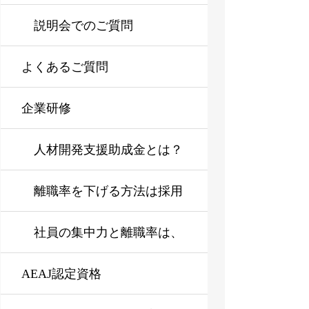
説明会でのご質問
よくあるご質問
企業研修
人材開発支援助成金とは？
企業研修を導入しやすくす
離職率を下げる方法は採用
る仕組みをわかりやすく解
ではなく状態管理にある
社員の集中力と離職率は、
AEAJ認定資格
説
なぜ下がるのか？企業に必