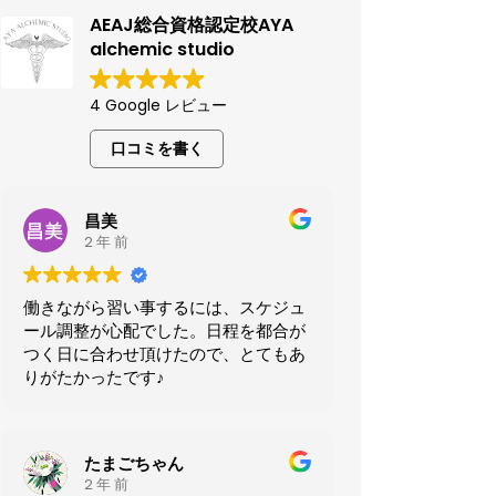
AEAJ総合資格認定校AYA
alchemic studio
4 Google レビュー
口コミを書く
昌美
2 年 前
働きながら習い事するには、スケジュ
ール調整が心配でした。日程を都合が
つく日に合わせ頂けたので、とてもあ
りがたかったです♪
たまごちゃん
2 年 前