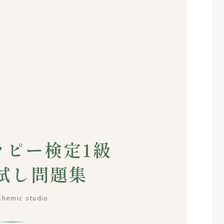
ラピー検定1級
試し問題集
chemic studio