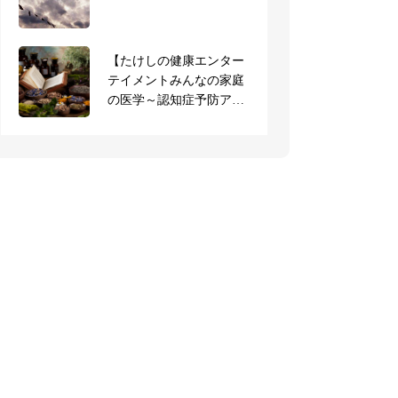
ご参加の受講生のご感想
（全文）
【たけしの健康エンター
【お知らせ】AEAJ共通学
テイメントみんなの家庭
科試験、本日より申込み
の医学～認知症予防アロ
受付開始
マ】ジョブチューン