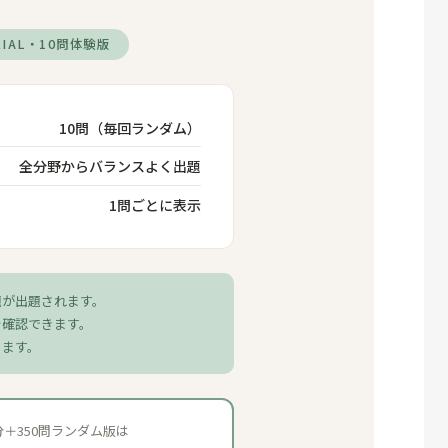
RIAL・10問体験版
10問（毎回ランダム）
全分野からバランスよく出題
1問ごとに表示
題が出題されます。
を確認できます。
きます。
分＋350問ランダム版は