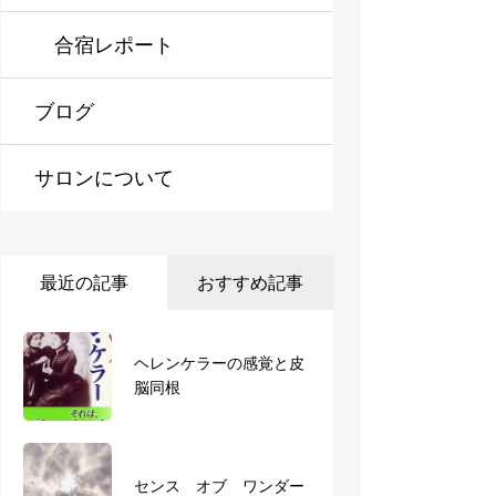
※オンライン対応可
合宿レポート
ブログ
サロンについて
最近の記事
おすすめ記事
【お知らせ】3月短期集
ヘレンケラーの感覚と皮
中で一気に取得！AEAJ認
脳同根
定アロマセラピスト合宿
を開講します
アロマセラピスト合宿に
センス オブ ワンダー