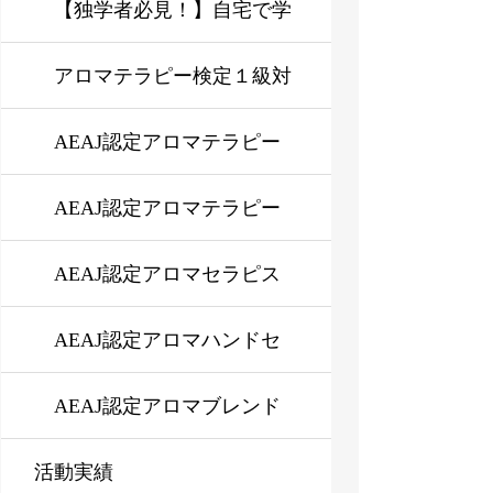
要なストレスマネジメント
【独学者必見！】自宅で学
研修とは？
ぶAEAJアロマテラピーイ
アロマテラピー検定１級対
ンストラクター、アロマセ
応講座【オンデマンド or
AEAJ認定アロマテラピー
ラピスト資格取得の新コー
対面】
アドバイザー資格対応講座
AEAJ認定アロマテラピー
ス登場！
インストラクター資格対応
AEAJ認定アロマセラピス
講座
ト資格対応講座
AEAJ認定アロマハンドセ
ラピスト資格対応コース※
AEAJ認定アロマブレンド
活動実績
オンライン対応可
デザイナー資格対応コース