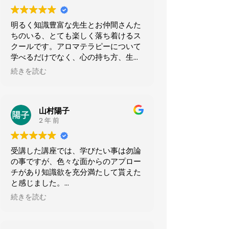
明るく知識豊富な先生とお仲間さんた
ちのいる、とても楽しく落ち着けるス
クールです。アロマテラピーについて
学べるだけでなく、心の持ち方、生き
方についても学ばせて頂いておりま
続きを読む
す。
山村陽子
2 年 前
受講した講座では、学びたい事は勿論
の事ですが、色々な面からのアプロー
チがあり知識欲を充分満たして貰えた
と感じました。
座学も楽しいのですが、クラフトもア
続きを読む
ロマからハーブまでと広く取り組みが
あり、薬草園見学などもあり、私の憧
れのハーバルライフへの夢がアヤアル