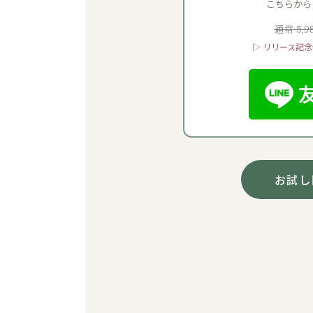
こちらから
通常 5,9
▷ リリース記念価
お試し