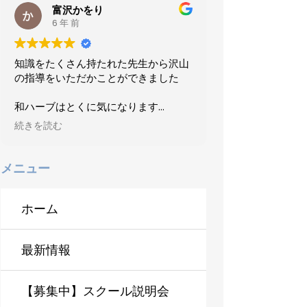
富沢かをり
ケミストスクールでは体験出来ると思
6 年 前
いました。
知識をたくさん持たれた先生から沢山
の指導をいただかことができました
和ハーブはとくに気になります
続きを読む
いろいろなレッスンに対応してくださ
います
メニュー
ホーム
最新情報
【募集中】スクール説明会