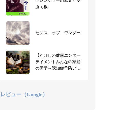
【お知らせ】3月短期集
ヘレンケラーの感覚と皮
中で一気に取得！AEAJ認
脳同根
定アロマセラピスト合宿
を開講します
アロマセラピスト合宿に
センス オブ ワンダー
ご参加の受講生のご感想
（全文）
【たけしの健康エンター
【お知らせ】AEAJ共通学
テイメントみんなの家庭
科試験、本日より申込み
の医学～認知症予防アロ
受付開始
マ】ジョブチューン
レビュー（Google）