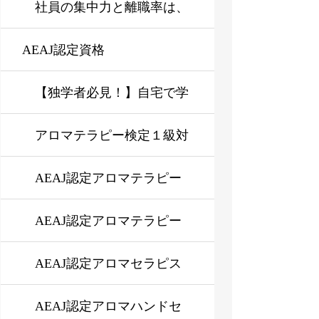
る仕組みをわかりやすく解
ではなく状態管理にある
社員の集中力と離職率は、
AEAJ認定資格
説
なぜ下がるのか？企業に必
要なストレスマネジメント
【独学者必見！】自宅で学
研修とは？
ぶAEAJアロマテラピーイ
アロマテラピー検定１級対
ンストラクター、アロマセ
応講座【オンデマンド or
AEAJ認定アロマテラピー
ラピスト資格取得の新コー
対面】
アドバイザー資格対応講座
AEAJ認定アロマテラピー
ス登場！
インストラクター資格対応
AEAJ認定アロマセラピス
講座
ト資格対応講座
AEAJ認定アロマハンドセ