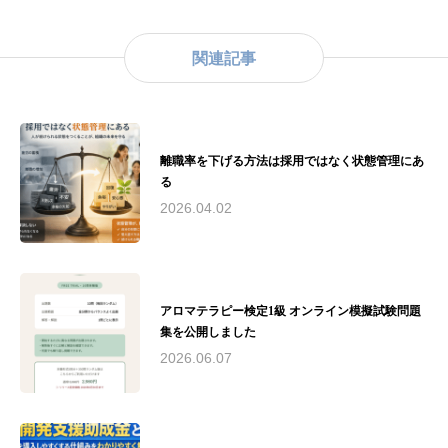
2007年よりアロマテラピーの道へ。出産を機に
アロマテラピーの効果を実感し、2009年にアヤ
アルケミスト株式会社を設立。アロマテラピー
関連記事
の普及と教育に尽力。主な資格： - （公社）日
本アロマ環境協会認定アロマセラピスト - （公
社）日本アロマ環境協会認定アロマテラピーイ
ンストラクター - （一社）和ハーブ協会認定和
ハーブインストラクター - 米国ハワイ州ホリス
離職率を下げる方法は採用ではなく状態管理にあ
ティックケアリング協会認定リンパドレナージ
る
ュトレーナー実績： - 2010年（公社）日本アロ
マ環境協会総合資格認定校として承認 - 2016
2026.04.02
年〜2019年 藤沢市民病院でのアロマボランティ
ア活動およびアロマトリートメントケアサロン
運営 - 2018年 第19回湘南ビジネスコンテストに
て来場者賞、なでしこ起業家賞をW受賞 - 慶應
義塾大学SFC研究所との共同研究実施現在の活
アロマテラピー検定1級 オンライン模擬試験問題
動： - アヤアルケミックスタジオにて、アロマ
集を公開しました
テラピーインストラクター、アロマセラピスト
2026.06.07
育成 - 湘南和ハーブの会運営 - 荏原湘南スポー
ツセンターでのスポーツアロマサロン運営 - 慶
應義塾大学SFC研究所所員として研究活動 - 湘
南思春期クリニックと連携し、不登校の子供た
ちとその保護者向けのアロマケア提供（2024年