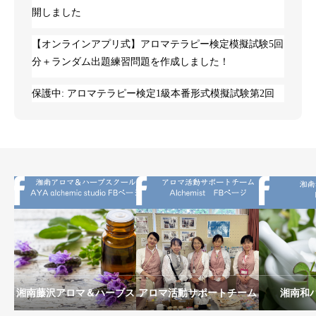
開しました
【オンラインアプリ式】アロマテラピー検定模擬試験5回
分＋ランダム出題練習問題を作成しました！
保護中: アロマテラピー検定1級本番形式模擬試験第2回
湘南藤沢アロマ＆ハーブス
アロマ活動サポートチーム
湘南和