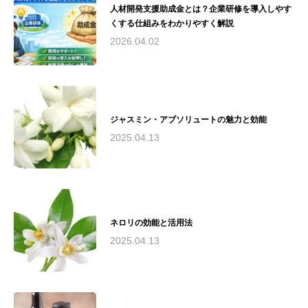
人材開発支援助成金とは？企業研修を導入しやす
夏〜予定）理念： "アロマテラピーを通じて、
くする仕組みをわかりやすく解説
人々の心と身体の健康と美しさを引き出し、
Quality of Life（生活の質）の向上に貢献する"と
2026.04.02
いう理念のもと、安全で質の高いアロマテラピ
ー教育と実践を提供。医療分野との連携や研究
活動を通じて、アロマテラピーの可能性を追求
し続けています。瓜田綾子は、アロマテラピー
の専門家として、教育、研究、実践の場で幅広
ジャスミン・アブソリュートの魅力と効能
く活躍。その経験と知識を活かし、心と体の健
康づくりに貢献しています。
2025.04.13
ネロリの効能と活用法
2025.04.13