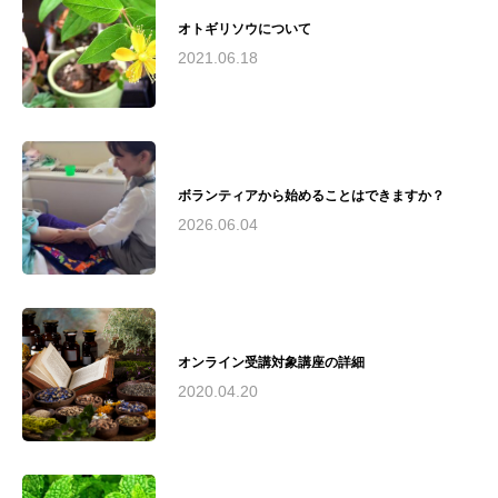
ハーブインストラクター - 米国ハワイ州ホリス
ティックケアリング協会認定リンパドレナージ
オトギリソウについて
ュトレーナー実績： - 2010年（公社）日本アロ
2021.06.18
マ環境協会総合資格認定校として承認 - 2016
年〜2019年 藤沢市民病院でのアロマボランティ
ア活動およびアロマトリートメントケアサロン
運営 - 2018年 第19回湘南ビジネスコンテストに
て来場者賞、なでしこ起業家賞をW受賞 - 慶應
義塾大学SFC研究所との共同研究実施現在の活
ボランティアから始めることはできますか？
動： - アヤアルケミックスタジオにて、アロマ
テラピーインストラクター、アロマセラピスト
2026.06.04
育成 - 湘南和ハーブの会運営 - 荏原湘南スポー
ツセンターでのスポーツアロマサロン運営 - 慶
應義塾大学SFC研究所所員として研究活動 - 湘
南思春期クリニックと連携し、不登校の子供た
ちとその保護者向けのアロマケア提供（2024年
夏〜予定）理念： "アロマテラピーを通じて、
オンライン受講対象講座の詳細
人々の心と身体の健康と美しさを引き出し、
2020.04.20
Quality of Life（生活の質）の向上に貢献する"と
いう理念のもと、安全で質の高いアロマテラピ
ー教育と実践を提供。医療分野との連携や研究
活動を通じて、アロマテラピーの可能性を追求
し続けています。瓜田綾子は、アロマテラピー