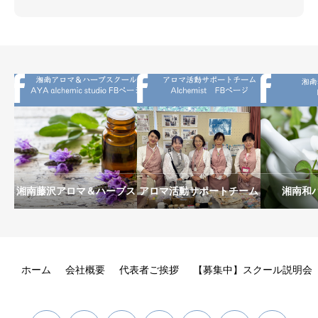
湘南藤沢アロマ＆ハーブス
アロマ活動サポートチーム
湘南和
クールAYA alchemic
Alchemist
studio
ホーム
会社概要
代表者ご挨拶
【募集中】スクール説明会