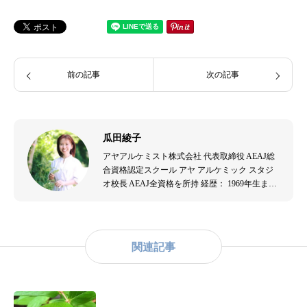
前の記事
次の記事
瓜田綾子
アヤアルケミスト株式会社 代表取締役 AEAJ総
合資格認定スクール アヤ アルケミック スタジ
オ校長 AEAJ全資格を所持 経歴： 1969年生ま
れ。音楽演奏者、エステティシャンを経て、
2007年よりアロマテラピーの道へ。出産を機に
アロマテラピーの効果を実感し、2009年にアヤ
アルケミスト株式会社を設立。アロマテラピー
関連記事
の普及と教育に尽力。主な資格： - （公社）日
本アロマ環境協会認定アロマセラピスト - （公
社）日本アロマ環境協会認定アロマテラピーイ
ンストラクター - （一社）和ハーブ協会認定和