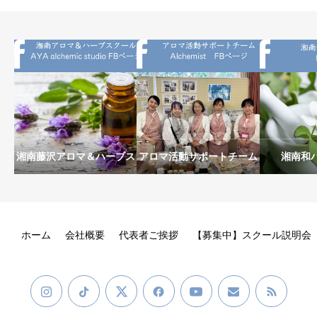
湘南藤沢アロマ＆ハーブス
アロマ活動サポートチーム
湘南和
クールAYA alchemic
Alchemist
studio
ホーム
会社概要
代表者ご挨拶
【募集中】スクール説明会