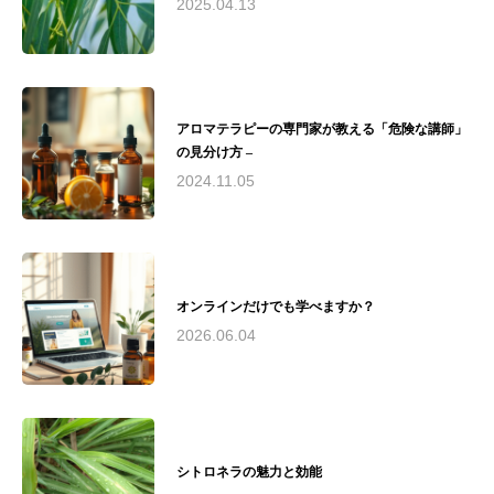
2025.04.13
マ環境協会総合資格認定校として承認 - 2016
年〜2019年 藤沢市民病院でのアロマボランティ
ア活動およびアロマトリートメントケアサロン
運営 - 2018年 第19回湘南ビジネスコンテストに
て来場者賞、なでしこ起業家賞をW受賞 - 慶應
義塾大学SFC研究所との共同研究実施現在の活
アロマテラピーの専門家が教える「危険な講師」
動： - アヤアルケミックスタジオにて、アロマ
の見分け方 –
テラピーインストラクター、アロマセラピスト
2024.11.05
育成 - 湘南和ハーブの会運営 - 荏原湘南スポー
ツセンターでのスポーツアロマサロン運営 - 慶
應義塾大学SFC研究所所員として研究活動 - 湘
南思春期クリニックと連携し、不登校の子供た
ちとその保護者向けのアロマケア提供（2024年
夏〜予定）理念： "アロマテラピーを通じて、
オンラインだけでも学べますか？
人々の心と身体の健康と美しさを引き出し、
2026.06.04
Quality of Life（生活の質）の向上に貢献する"と
いう理念のもと、安全で質の高いアロマテラピ
ー教育と実践を提供。医療分野との連携や研究
活動を通じて、アロマテラピーの可能性を追求
し続けています。瓜田綾子は、アロマテラピー
の専門家として、教育、研究、実践の場で幅広
シトロネラの魅力と効能
く活躍。その経験と知識を活かし、心と体の健