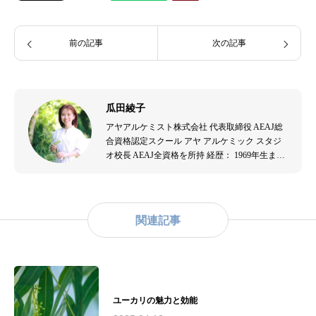
前の記事
次の記事
瓜田綾子
アヤアルケミスト株式会社 代表取締役 AEAJ総
合資格認定スクール アヤ アルケミック スタジ
オ校長 AEAJ全資格を所持 経歴： 1969年生ま
れ。音楽演奏者、エステティシャンを経て、
2007年よりアロマテラピーの道へ。出産を機に
アロマテラピーの効果を実感し、2009年にアヤ
アルケミスト株式会社を設立。アロマテラピー
関連記事
の普及と教育に尽力。主な資格： - （公社）日
本アロマ環境協会認定アロマセラピスト - （公
社）日本アロマ環境協会認定アロマテラピーイ
ンストラクター - （一社）和ハーブ協会認定和
ハーブインストラクター - 米国ハワイ州ホリス
ティックケアリング協会認定リンパドレナージ
ユーカリの魅力と効能
ュトレーナー実績： - 2010年（公社）日本アロ