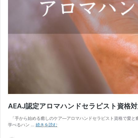
AEAJ認定アロマハンドセラピスト資格
「手から始める癒しのケア―アロマハンドセラピスト資格で愛と癒
AEAJ
学べるハン …
続きを読む
認
定