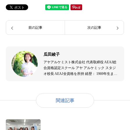
前の記事
次の記事
瓜田綾子
アヤアルケミスト株式会社 代表取締役 AEAJ総
合資格認定スクール アヤ アルケミック スタジ
オ校長 AEAJ全資格を所持 経歴： 1969年生ま
れ。音楽演奏者、エステティシャンを経て、
2007年よりアロマテラピーの道へ。出産を機に
アロマテラピーの効果を実感し、2009年にアヤ
アルケミスト株式会社を設立。アロマテラピー
関連記事
の普及と教育に尽力。主な資格： - （公社）日
本アロマ環境協会認定アロマセラピスト - （公
社）日本アロマ環境協会認定アロマテラピーイ
ンストラクター - （一社）和ハーブ協会認定和
ハーブインストラクター - 米国ハワイ州ホリス