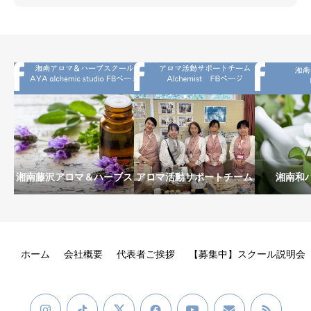
湘南藤沢アロマ＆ハーブス
アロマ活動サポートチーム
湘南和
クールAYA alchemic
Alchemist
studio
ホーム
会社概要
代表者ご挨拶
【募集中】スクール説明会