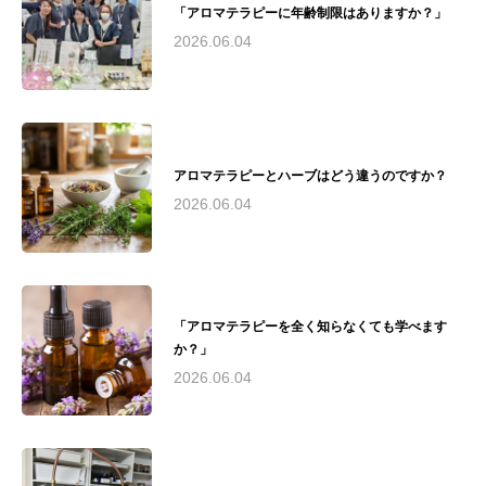
ティックケアリング協会認定リンパドレナージ
「アロマテラピーに年齢制限はありますか？」
ュトレーナー実績： - 2010年（公社）日本アロ
2026.06.04
マ環境協会総合資格認定校として承認 - 2016
年〜2019年 藤沢市民病院でのアロマボランティ
ア活動およびアロマトリートメントケアサロン
運営 - 2018年 第19回湘南ビジネスコンテストに
て来場者賞、なでしこ起業家賞をW受賞 - 慶應
義塾大学SFC研究所との共同研究実施現在の活
アロマテラピーとハーブはどう違うのですか？
動： - アヤアルケミックスタジオにて、アロマ
テラピーインストラクター、アロマセラピスト
2026.06.04
育成 - 湘南和ハーブの会運営 - 荏原湘南スポー
ツセンターでのスポーツアロマサロン運営 - 慶
應義塾大学SFC研究所所員として研究活動 - 湘
南思春期クリニックと連携し、不登校の子供た
ちとその保護者向けのアロマケア提供（2024年
「アロマテラピーを全く知らなくても学べます
夏〜予定）理念： "アロマテラピーを通じて、
か？」
人々の心と身体の健康と美しさを引き出し、
Quality of Life（生活の質）の向上に貢献する"と
2026.06.04
いう理念のもと、安全で質の高いアロマテラピ
ー教育と実践を提供。医療分野との連携や研究
活動を通じて、アロマテラピーの可能性を追求
し続けています。瓜田綾子は、アロマテラピー
の専門家として、教育、研究、実践の場で幅広