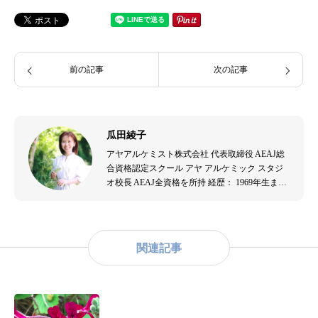
前の記事
次の記事
瓜田綾子
アヤアルケミスト株式会社 代表取締役 AEAJ総
合資格認定スクール アヤ アルケミック スタジ
オ校長 AEAJ全資格を所持 経歴： 1969年生ま
れ。音楽演奏者、エステティシャンを経て、
2007年よりアロマテラピーの道へ。出産を機に
アロマテラピーの効果を実感し、2009年にアヤ
アルケミスト株式会社を設立。アロマテラピー
関連記事
の普及と教育に尽力。主な資格： - （公社）日
本アロマ環境協会認定アロマセラピスト - （公
社）日本アロマ環境協会認定アロマテラピーイ
ンストラクター - （一社）和ハーブ協会認定和
ハーブインストラクター - 米国ハワイ州ホリス