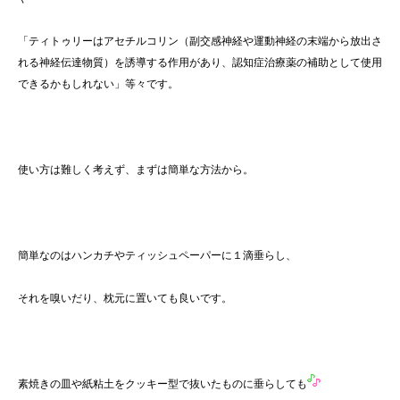
「ティトゥリーはアセチルコリン（副交感神経や運動神経の末端から放出さ
れる神経伝達物質）を誘導する作用があり、認知症治療薬の補助として使用
できるかもしれない」等々です。
使い方は難しく考えず、まずは簡単な方法から。
簡単なのはハンカチやティッシュペーパーに１滴垂らし、
それを嗅いだり、枕元に置いても良いです。
素焼きの皿や紙粘土をクッキー型で抜いたものに垂らしても