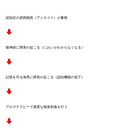
認知症の原因物質（アミロイド）が蓄積
嗅神経に障害が起こる（においがわからなくなる）
記憶を司る海馬に障害が起こる（認知機能の低下）
アロマテラピーで適度な嗅覚刺激を行う