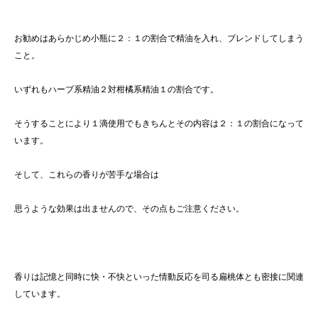
お勧めはあらかじめ小瓶に２：１の割合で精油を入れ、ブレンドしてしまう
こと。
いずれもハーブ系精油２対柑橘系精油１の割合です。
そうすることにより１滴使用でもきちんとその内容は２：１の割合になって
います。
そして、これらの香りが苦手な場合は
思うような効果は出ませんので、その点もご注意ください。
香りは記憶と同時に快・不快といった情動反応を司る扁桃体とも密接に関連
しています。