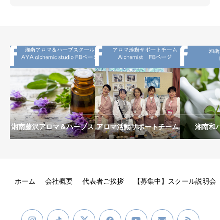
湘南藤沢アロマ＆ハーブス
アロマ活動サポートチーム
湘南和
クールAYA alchemic
Alchemist
studio
ホーム
会社概要
代表者ご挨拶
【募集中】スクール説明会