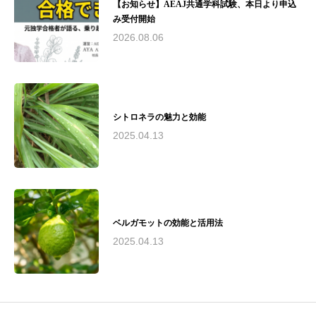
の専門家として、教育、研究、実践の場で幅広
【お知らせ】AEAJ共通学科試験、本日より申込
く活躍。その経験と知識を活かし、心と体の健
み受付開始
康づくりに貢献しています。
2026.08.06
シトロネラの魅力と効能
2025.04.13
ベルガモットの効能と活用法
2025.04.13