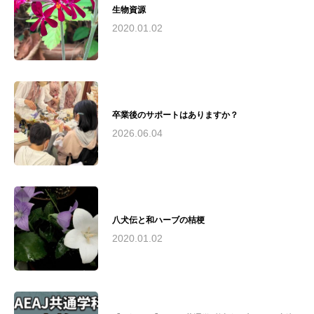
ティックケアリング協会認定リンパドレナージ
生物資源
ュトレーナー実績： - 2010年（公社）日本アロ
2020.01.02
マ環境協会総合資格認定校として承認 - 2016
年〜2019年 藤沢市民病院でのアロマボランティ
ア活動およびアロマトリートメントケアサロン
運営 - 2018年 第19回湘南ビジネスコンテストに
て来場者賞、なでしこ起業家賞をW受賞 - 慶應
義塾大学SFC研究所との共同研究実施現在の活
卒業後のサポートはありますか？
動： - アヤアルケミックスタジオにて、アロマ
テラピーインストラクター、アロマセラピスト
2026.06.04
育成 - 湘南和ハーブの会運営 - 荏原湘南スポー
ツセンターでのスポーツアロマサロン運営 - 慶
應義塾大学SFC研究所所員として研究活動 - 湘
南思春期クリニックと連携し、不登校の子供た
ちとその保護者向けのアロマケア提供（2024年
夏〜予定）理念： "アロマテラピーを通じて、
八犬伝と和ハーブの桔梗
人々の心と身体の健康と美しさを引き出し、
2020.01.02
Quality of Life（生活の質）の向上に貢献する"と
いう理念のもと、安全で質の高いアロマテラピ
ー教育と実践を提供。医療分野との連携や研究
活動を通じて、アロマテラピーの可能性を追求
し続けています。瓜田綾子は、アロマテラピー