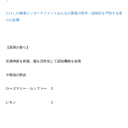
たけしの健康エンターテイメントみんなの家庭の医学～認知症を予防する香
りの反響
【昼用の香り】
交感神経を刺激。脳を活性化して認知機能を改善
※精油の割合
ローズマリー・カンファー ２
レモン １