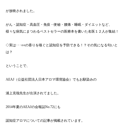
が放映されました。
がん・認知症・高血圧・免疫・便秘・腰痛・睡眠・ダイエットなど、
様々な病気にまつわるベストセラーの医療本を書いた名医１２人が集結！
◇実は･･･○○の香りを嗅ぐと認知症を予防できる！？その気になる匂いと
は？
ということで、
AEAJ（公益社団法人日本アロマ環境協会）でもお馴染みの
浦上克哉先生が出演されてました。
2014年夏のAEAJの会報誌No.72にも
認知症アロマについての記事が掲載されています。