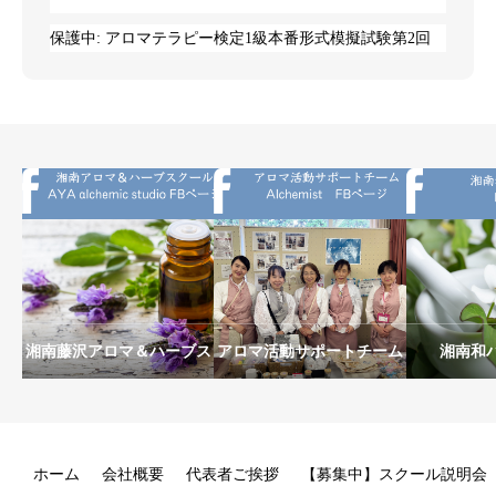
保護中: アロマテラピー検定1級本番形式模擬試験第2回
湘南藤沢アロマ＆ハーブス
アロマ活動サポートチーム
湘南和
クールAYA alchemic
Alchemist
studio
ホーム
会社概要
代表者ご挨拶
【募集中】スクール説明会