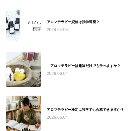
活動を通じて、アロマテラピーの可能性を追求
し続けています。瓜田綾子は、アロマテラピー
の専門家として、教育、研究、実践の場で幅広
アロマテラピー資格は独学可能？
く活躍。その経験と知識を活かし、心と体の健
康づくりに貢献しています。
2024.04.05
「アロマテラピーは趣味だけでも学べますか？」
2026.06.04
アロマテラピー検定は独学でも合格できますか？
2026.06.04