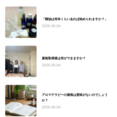
社）日本アロマ環境協会認定アロマテラピーイ
ンストラクター - （一社）和ハーブ協会認定和
ハーブインストラクター - 米国ハワイ州ホリス
ティックケアリング協会認定リンパドレナージ
「精油は何本くらいあれば始められますか？」
ュトレーナー実績： - 2010年（公社）日本アロ
2026.06.04
マ環境協会総合資格認定校として承認 - 2016
年〜2019年 藤沢市民病院でのアロマボランティ
ア活動およびアロマトリートメントケアサロン
運営 - 2018年 第19回湘南ビジネスコンテストに
て来場者賞、なでしこ起業家賞をW受賞 - 慶應
義塾大学SFC研究所との共同研究実施現在の活
資格取得後は何ができますか？
動： - アヤアルケミックスタジオにて、アロマ
テラピーインストラクター、アロマセラピスト
2026.06.04
育成 - 湘南和ハーブの会運営 - 荏原湘南スポー
ツセンターでのスポーツアロマサロン運営 - 慶
應義塾大学SFC研究所所員として研究活動 - 湘
南思春期クリニックと連携し、不登校の子供た
ちとその保護者向けのアロマケア提供（2024年
アロマテラピーの資格は意味がないのでしょう
夏〜予定）理念： "アロマテラピーを通じて、
か？
人々の心と身体の健康と美しさを引き出し、
Quality of Life（生活の質）の向上に貢献する"と
2026.06.04
いう理念のもと、安全で質の高いアロマテラピ
ー教育と実践を提供。医療分野との連携や研究