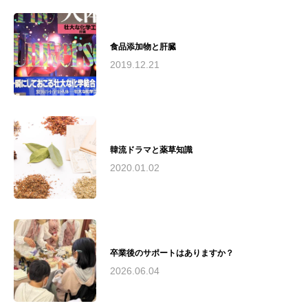
應義塾大学SFC研究所所員として研究活動 - 湘
南思春期クリニックと連携し、不登校の子供た
ちとその保護者向けのアロマケア提供（2024年
夏〜予定）理念： "アロマテラピーを通じて、
食品添加物と肝臓
人々の心と身体の健康と美しさを引き出し、
2019.12.21
Quality of Life（生活の質）の向上に貢献する"と
いう理念のもと、安全で質の高いアロマテラピ
ー教育と実践を提供。医療分野との連携や研究
活動を通じて、アロマテラピーの可能性を追求
し続けています。瓜田綾子は、アロマテラピー
の専門家として、教育、研究、実践の場で幅広
韓流ドラマと薬草知識
く活躍。その経験と知識を活かし、心と体の健
康づくりに貢献しています。
2020.01.02
卒業後のサポートはありますか？
2026.06.04