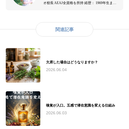
オ校長 AEAJ全資格を所持 経歴： 1969年生ま
れ。音楽演奏者、エステティシャンを経て、
2007年よりアロマテラピーの道へ。出産を機に
アロマテラピーの効果を実感し、2009年にアヤ
アルケミスト株式会社を設立。アロマテラピー
関連記事
の普及と教育に尽力。主な資格： - （公社）日
本アロマ環境協会認定アロマセラピスト - （公
社）日本アロマ環境協会認定アロマテラピーイ
ンストラクター - （一社）和ハーブ協会認定和
ハーブインストラクター - 米国ハワイ州ホリス
ティックケアリング協会認定リンパドレナージ
欠席した場合はどうなりますか？
ュトレーナー実績： - 2010年（公社）日本アロ
2026.06.04
マ環境協会総合資格認定校として承認 - 2016
年〜2019年 藤沢市民病院でのアロマボランティ
ア活動およびアロマトリートメントケアサロン
運営 - 2018年 第19回湘南ビジネスコンテストに
て来場者賞、なでしこ起業家賞をW受賞 - 慶應
義塾大学SFC研究所との共同研究実施現在の活
嗅覚が入口。五感で潜在意識を変える仕組み
動： - アヤアルケミックスタジオにて、アロマ
テラピーインストラクター、アロマセラピスト
2026.06.03
育成 - 湘南和ハーブの会運営 - 荏原湘南スポー
ツセンターでのスポーツアロマサロン運営 - 慶