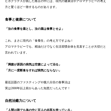
ヒポクラテスが残した格言の中には、現代の健康法やアロマテラピーの考え
方と驚くほど一致するものがあります。
食事と健康について
「汝の食事を薬とし、汝の薬は食事とせよ」
これ、まさに現代の「食養生」の考え方ですよね！
アロマテラピーでも、精油だけでなく生活習慣全体を見直すことが大切だと
言われています。
「満腹が原因の病気は空腹によって治る」
「月に一度断食をすれば病気にならない」
最近話題のファスティングや腹八分目の食事法は
実は2000年以上前からあった知恵だったんです！
自然治癒力について
「人間は誰でも体の中に百人の名医を持っている」