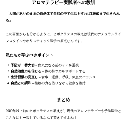
アロマテラピー実践者への教訓
「人間がありのままの自然体で自然の中で生活をすれば120歳まで生きられ
る」
この言葉からも分かるように、ヒポクラテスの教えは現代のナチュラルライ
フスタイルやホリスティック医学の原点なんです。
私たちが学ぶべきポイント
予防が一番大切
– 病気になる前のケアを重視
自然治癒力を信じる
– 体の持つ力をサポートする
生活習慣の見直し
– 食事、運動、呼吸、休息のバランス
自然との調和
– 植物の力を借りながら健康を維持
まとめ
2000年以上前のヒポクラテスの教えが、現代のアロマテラピーや予防医学と
こんなにも一致しているなんて驚きですよね！