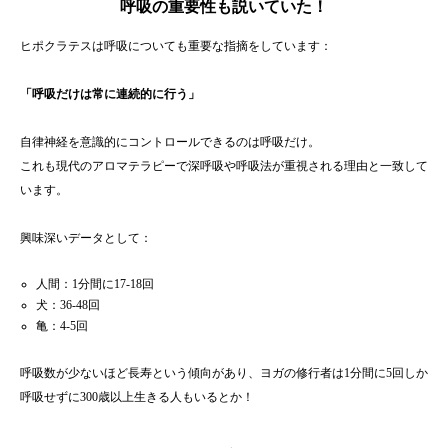
呼吸の重要性も説いていた！
ヒポクラテスは呼吸についても重要な指摘をしています：
「呼吸だけは常に連続的に行う」
自律神経を意識的にコントロールできるのは呼吸だけ。
これも現代のアロマテラピーで深呼吸や呼吸法が重視される理由と一致して
います。
興味深いデータとして：
人間：1分間に17-18回
犬：36-48回
亀：4-5回
呼吸数が少ないほど長寿という傾向があり、ヨガの修行者は1分間に5回しか
呼吸せずに300歳以上生きる人もいるとか！