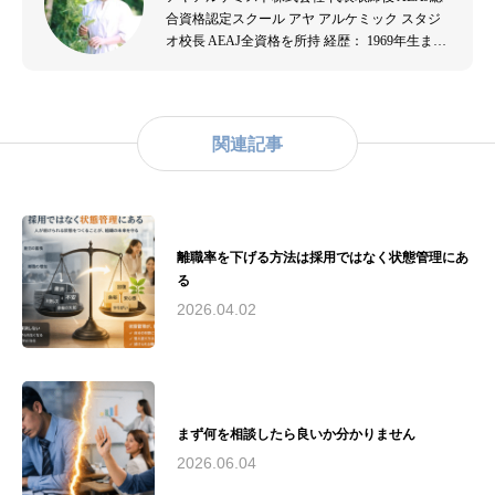
合資格認定スクール アヤ アルケミック スタジ
オ校長 AEAJ全資格を所持 経歴： 1969年生ま
れ。音楽演奏者、エステティシャンを経て、
2007年よりアロマテラピーの道へ。出産を機に
アロマテラピーの効果を実感し、2009年にアヤ
アルケミスト株式会社を設立。アロマテラピー
関連記事
の普及と教育に尽力。主な資格： - （公社）日
本アロマ環境協会認定アロマセラピスト - （公
社）日本アロマ環境協会認定アロマテラピーイ
ンストラクター - （一社）和ハーブ協会認定和
ハーブインストラクター - 米国ハワイ州ホリス
離職率を下げる方法は採用ではなく状態管理にあ
ティックケアリング協会認定リンパドレナージ
る
ュトレーナー実績： - 2010年（公社）日本アロ
マ環境協会総合資格認定校として承認 - 2016
2026.04.02
年〜2019年 藤沢市民病院でのアロマボランティ
ア活動およびアロマトリートメントケアサロン
運営 - 2018年 第19回湘南ビジネスコンテストに
て来場者賞、なでしこ起業家賞をW受賞 - 慶應
義塾大学SFC研究所との共同研究実施現在の活
まず何を相談したら良いか分かりません
動： - アヤアルケミックスタジオにて、アロマ
テラピーインストラクター、アロマセラピスト
2026.06.04
育成 - 湘南和ハーブの会運営 - 荏原湘南スポー