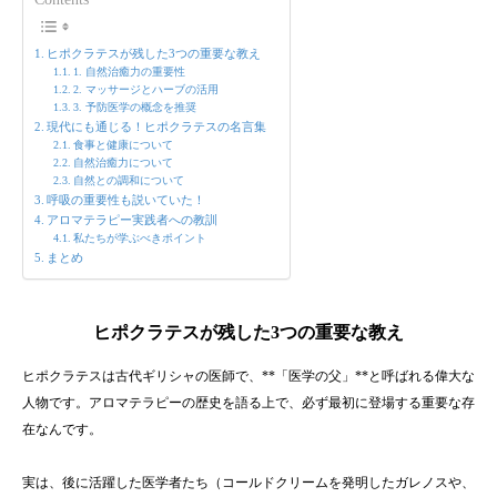
ヒポクラテスが残した3つの重要な教え
1. 自然治癒力の重要性
2. マッサージとハーブの活用
3. 予防医学の概念を推奨
現代にも通じる！ヒポクラテスの名言集
食事と健康について
自然治癒力について
自然との調和について
呼吸の重要性も説いていた！
アロマテラピー実践者への教訓
私たちが学ぶべきポイント
まとめ
ヒポクラテスが残した3つの重要な教え
ヒポクラテスは古代ギリシャの医師で、**「医学の父」**と呼ばれる偉大な
人物です。アロマテラピーの歴史を語る上で、必ず最初に登場する重要な存
在なんです。
実は、後に活躍した医学者たち（コールドクリームを発明したガレノスや、