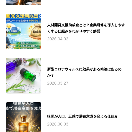
ツセンターでのスポーツアロマサロン運営 - 慶
應義塾大学SFC研究所所員として研究活動 - 湘
南思春期クリニックと連携し、不登校の子供た
ちとその保護者向けのアロマケア提供（2024年
人材開発支援助成金とは？企業研修を導入しやす
夏〜予定）理念： "アロマテラピーを通じて、
くする仕組みをわかりやすく解説
人々の心と身体の健康と美しさを引き出し、
Quality of Life（生活の質）の向上に貢献する"と
2026.04.02
いう理念のもと、安全で質の高いアロマテラピ
ー教育と実践を提供。医療分野との連携や研究
活動を通じて、アロマテラピーの可能性を追求
し続けています。瓜田綾子は、アロマテラピー
の専門家として、教育、研究、実践の場で幅広
新型コロナウィルスに効果がある精油はあるの
く活躍。その経験と知識を活かし、心と体の健
か？
康づくりに貢献しています。
2020.03.27
嗅覚が入口。五感で潜在意識を変える仕組み
2026.06.03