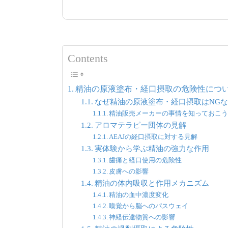
Contents
精油の原液塗布・経口摂取の危険性につ
なぜ精油の原液塗布・経口摂取はNG
精油販売メーカーの事情を知っておこ
アロマテラピー団体の見解
AEAJの経口摂取に対する見解
実体験から学ぶ精油の強力な作用
歯痛と経口使用の危険性
皮膚への影響
精油の体内吸収と作用メカニズム
精油の血中濃度変化
嗅覚から脳へのパスウェイ
神経伝達物質への影響