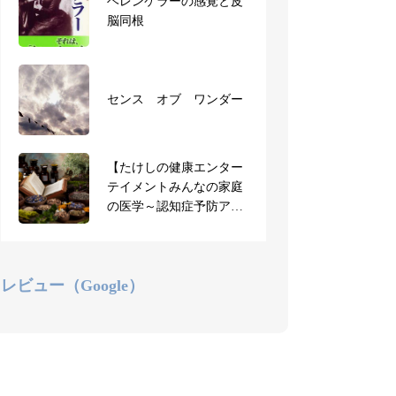
【お知らせ】3月短期集
ヘレンケラーの感覚と皮
中で一気に取得！AEAJ認
脳同根
定アロマセラピスト合宿
を開講します
アロマセラピスト合宿に
センス オブ ワンダー
ご参加の受講生のご感想
（全文）
【たけしの健康エンター
【お知らせ】AEAJ共通学
テイメントみんなの家庭
科試験、本日より申込み
の医学～認知症予防アロ
受付開始
マ】ジョブチューン
レビュー（Google）