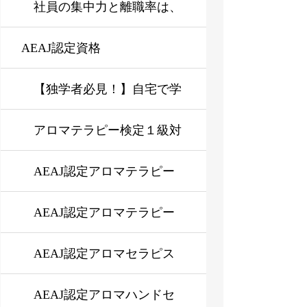
る仕組みをわかりやすく解
ではなく状態管理にある
社員の集中力と離職率は、
AEAJ認定資格
説
なぜ下がるのか？企業に必
要なストレスマネジメント
【独学者必見！】自宅で学
研修とは？
ぶAEAJアロマテラピーイ
アロマテラピー検定１級対
ンストラクター、アロマセ
応講座【オンデマンド or
AEAJ認定アロマテラピー
ラピスト資格取得の新コー
対面】
アドバイザー資格対応講座
AEAJ認定アロマテラピー
ス登場！
インストラクター資格対応
AEAJ認定アロマセラピス
講座
ト資格対応講座
AEAJ認定アロマハンドセ