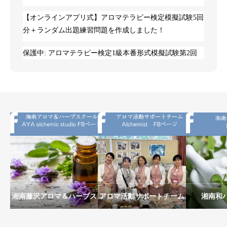
【オンラインアプリ式】アロマテラピー検定模擬試験5回
分＋ランダム出題練習問題を作成しました！
保護中: アロマテラピー検定1級本番形式模擬試験第2回
湘南藤沢アロマ＆ハーブス
アロマ活動サポートチーム
湘南和
クールAYA alchemic
Alchemist