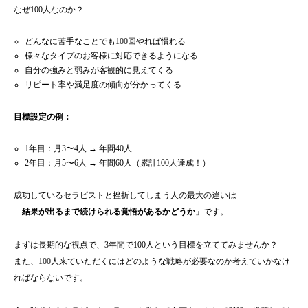
なぜ100人なのか？
どんなに苦手なことでも100回やれば慣れる
様々なタイプのお客様に対応できるようになる
自分の強みと弱みが客観的に見えてくる
リピート率や満足度の傾向が分かってくる
目標設定の例：
1年目：月3〜4人 → 年間40人
2年目：月5〜6人 → 年間60人（累計100人達成！）
成功しているセラピストと挫折してしまう人の最大の違いは
「
結果が出るまで続けられる覚悟があるかどうか
」です。
まずは長期的な視点で、3年間で100人という目標を立ててみませんか？
また、100人来ていただくにはどのような戦略が必要なのか考えていかなけ
ればならないです。