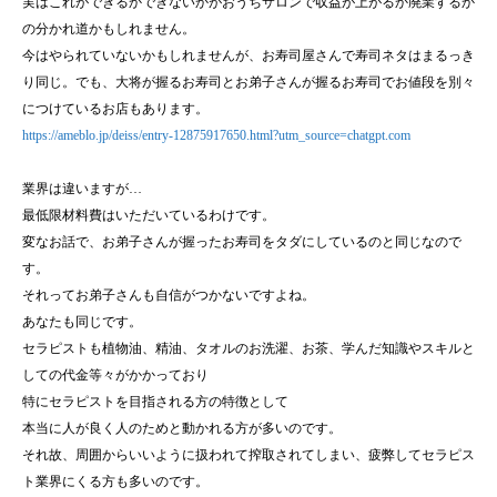
実はこれができるかできないかがおうちサロンで収益が上がるか廃業するか
の分かれ道かもしれません。
今はやられていないかもしれませんが、お寿司屋さんで寿司ネタはまるっき
り同じ。でも、大将が握るお寿司とお弟子さんが握るお寿司でお値段を別々
につけているお店もあります。
https://ameblo.jp/deiss/entry-12875917650.html?utm_source=chatgpt.com
業界は違いますが…
最低限材料費はいただいているわけです。
変なお話で、お弟子さんが握ったお寿司をタダにしているのと同じなので
す。
それってお弟子さんも自信がつかないですよね。
あなたも同じです。
セラピストも植物油、精油、タオルのお洗濯、お茶、学んだ知識やスキルと
しての代金等々がかかっており
特にセラピストを目指される方の特徴として
本当に人が良く人のためと動かれる方が多いのです。
それ故、周囲からいいように扱われて搾取されてしまい、疲弊してセラピス
ト業界にくる方も多いのです。