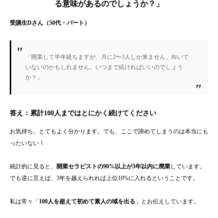
る意味があるのでしょうか？」
受講生Dさん（50代・パート）
「開業して半年経ちますが、月に2〜3人しか来ません。向いて
いないのかもしれません。いつまで続ければいいのでしょう
か？」
答え：
累計100人まではとにかく続けてください
お気持ち、とてもよく分かります。でも、ここで諦めてしまうのは本当にも
ったいない！
統計的に見ると、
開業セラピストの90%以上が3年以内に廃業
しています。
でも逆に言えば、3年を越えられれば上位10%に入れるということです。
私は常々「
100人を超えて初めて素人の域を出る
」とお伝えしています。