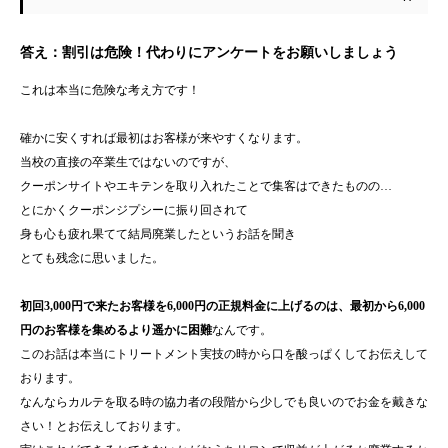
答え：
割引は危険！代わりにアンケートをお願いしましょう
これは本当に危険な考え方です！
確かに安くすれば最初はお客様が来やすくなります。
当校の直接の卒業生ではないのですが、
クーポンサイトやエキテンを取り入れたことで集客はできたものの…
とにかくクーポンジプシーに振り回されて
身も心も疲れ果てて結局廃業したというお話を聞き
とても残念に思いました。
初回3,000円で来たお客様を6,000円の正規料金に上げるのは、最初から6,000
円のお客様を集めるより遥かに困難
なんです。
このお話は本当にトリートメント実技の時から口を酸っぱくしてお伝えして
おります。
なんならカルテを取る時の協力者の段階から少しでも良いのでお金を戴きな
さい！とお伝えしております。