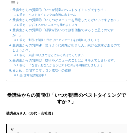
受講生からの質問①「いつが開業のベストタイミングですか？」
答え：ベストタイミングは永遠に来ません
受講生からの質問②「いくつかメニューを用意した方がいいですよね？」
答え：まずは1つのメニューを極めましょう
受講生からの質問③「経験が浅いので割引価格でやろうと思うのです
が…」
答え：割引は危険！代わりにアンケートをお願いしましょう
受講生からの質問④「思うように結果が出ません。続ける意味があるので
しょうか？」
答え：累計100人まではとにかく続けてください
受講生からの質問⑤「技術やメニューのことばかり考えてしまいます」
答え：「なぜ」あなたがセラピストなのかを明確にしましょう
まとめ：自宅アロマサロン成功への道筋
📩 無料相談実施中！
受講生からの質問①「いつが開業のベストタイミングで
すか？」
受講生Aさん（30代・会社員）