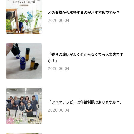
て来場者賞、なでしこ起業家賞をW受賞 - 慶應
義塾大学SFC研究所との共同研究実施現在の活
どの資格から取得するのがおすすめですか？
動： - アヤアルケミックスタジオにて、アロマ
テラピーインストラクター、アロマセラピスト
2026.06.04
育成 - 湘南和ハーブの会運営 - 荏原湘南スポー
ツセンターでのスポーツアロマサロン運営 - 慶
應義塾大学SFC研究所所員として研究活動 - 湘
南思春期クリニックと連携し、不登校の子供た
ちとその保護者向けのアロマケア提供（2024年
「香りの違いがよく分からなくても大丈夫です
夏〜予定）理念： "アロマテラピーを通じて、
か？」
人々の心と身体の健康と美しさを引き出し、
Quality of Life（生活の質）の向上に貢献する"と
2026.06.04
いう理念のもと、安全で質の高いアロマテラピ
ー教育と実践を提供。医療分野との連携や研究
活動を通じて、アロマテラピーの可能性を追求
し続けています。瓜田綾子は、アロマテラピー
の専門家として、教育、研究、実践の場で幅広
「アロマテラピーに年齢制限はありますか？」
く活躍。その経験と知識を活かし、心と体の健
康づくりに貢献しています。
2026.06.04