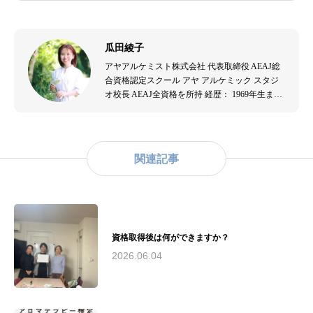
瓜田綾子
アヤアルケミスト株式会社 代表取締役 AEAJ総
合資格認定スクール アヤ アルケミック スタジ
オ校長 AEAJ全資格を所持 経歴： 1969年生ま
れ。音楽演奏者、エステティシャンを経て、
2007年よりアロマテラピーの道へ。出産を機に
アロマテラピーの効果を実感し、2009年にアヤ
アルケミスト株式会社を設立。アロマテラピー
関連記事
の普及と教育に尽力。主な資格： - （公社）日
本アロマ環境協会認定アロマセラピスト - （公
社）日本アロマ環境協会認定アロマテラピーイ
ンストラクター - （一社）和ハーブ協会認定和
ハーブインストラクター - 米国ハワイ州ホリス
ティックケアリング協会認定リンパドレナージ
資格取得後は何ができますか？
ュトレーナー実績： - 2010年（公社）日本アロ
2026.06.04
マ環境協会総合資格認定校として承認 - 2016
年〜2019年 藤沢市民病院でのアロマボランティ
ア活動およびアロマトリートメントケアサロン
運営 - 2018年 第19回湘南ビジネスコンテストに