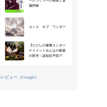
【お知らせ】3月短期集
ヘレンケラーの感覚と皮
中で一気に取得！AEAJ認
脳同根
定アロマセラピスト合宿
を開講します
アロマセラピスト合宿に
センス オブ ワンダー
ご参加の受講生のご感想
（全文）
【たけしの健康エンター
【お知らせ】AEAJ共通学
テイメントみんなの家庭
科試験、本日より申込み
の医学～認知症予防アロ
受付開始
マ】ジョブチューン
レビュー（Google）