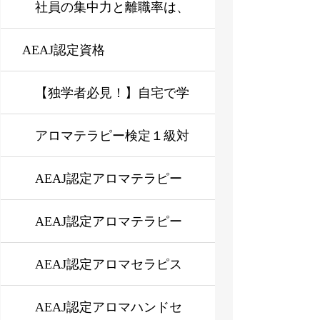
る仕組みをわかりやすく解
ではなく状態管理にある
社員の集中力と離職率は、
AEAJ認定資格
説
なぜ下がるのか？企業に必
要なストレスマネジメント
【独学者必見！】自宅で学
研修とは？
ぶAEAJアロマテラピーイ
アロマテラピー検定１級対
ンストラクター、アロマセ
応講座【オンデマンド or
AEAJ認定アロマテラピー
ラピスト資格取得の新コー
対面】
アドバイザー資格対応講座
AEAJ認定アロマテラピー
ス登場！
インストラクター資格対応
AEAJ認定アロマセラピス
講座
ト資格対応講座
AEAJ認定アロマハンドセ