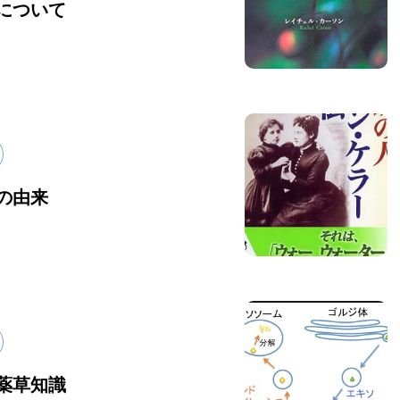
について
の由来
薬草知識