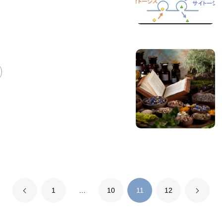
1
…
10
11
12